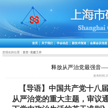
首页
│
关于我们
│
学会动态
│
新技术报道
│
会展会议信息
您现在的位置：
首页
>
党建工作
释放从严治党最强音—
发布时间:201
【导语】中国共产党十八
从严治党的重大主题，审议