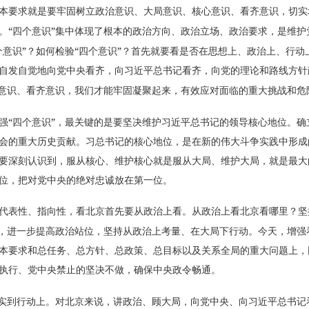
本要求就是要牢固树立政治意识、大局意识、核心意识、看齐意识，切实
“
”
。
四个意识
集中体现了根本的政治方向、政治立场、政治要求，是维护
”
“
”
个意识
？如何检验
四个意识
？首先就要看是否在思想上、政治上、行动
自发自觉地向党中央看齐，向习近平总书记看齐，向党的理论和路线方针
意识、看齐意识，我们才能牢固凝聚起来，有效应对面临的重大挑战和危
“
”
强
四个意识
，最关键的是要坚决维护习近平总书记的领导核心地位。确
会的重大历史贡献。习总书记的核心地位，是在新的伟大斗争实践中形成
要深刻认识到，服从核心、维护核心就是服从大局、维护大局，就是最大
位，把对党中央的绝对忠诚放在第一位。
代表性、指向性，看北京首先要从政治上看。从政治上看北京看哪里？坚
，进一步提高政治站位，坚持从政治上考量、在大局下行动。今天，增强
本要求和总任务、总方针、总政策、总目标以及关系全局的重大问题上，
执行、党中央禁止的坚决不做，确保中央政令畅通。
实到行动上。对北京来说，讲政治、顾大局，向党中央、向习近平总书记