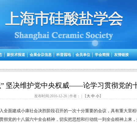
态
│
新技术报道
│
会展会议信息
│
科普园地
│
会员单位
│
学会简报
│
友情链接
识” 坚决维护党中央权威——论学习贯彻党的
发布时间:2016-12-26 | 作者： | 【
大
中
小
】
入全面建成小康社会决胜阶段召开的一次十分重要的会议，具有重大里程
贯彻党的十八届六中全会精神，切实把思想和行动统一到全会精神上来，