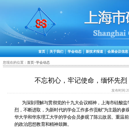
首页
│
关于我们
│
学会动态
│
新技术报道
│
会展会议信息
您现在的位置：
首页
>
学会动态
不忘初心，牢记使命，缅怀先烈
发布时间:201
为深刻理解与贯彻党的十九大会议精神，上海市硅酸盐
烈，不断进取，为新时代的学会工作多作贡献”为主题的参
华大学和华东理工大学的学会会员参观了陈云故居。重温前
的政治思想教育和精神鼓舞。